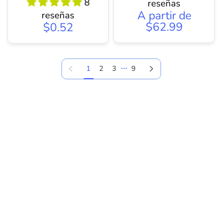
8
reseñas
A partir de
reseñas
$62.99
$0.52
…
Pagina anterior
Página siguiente
1
2
3
9