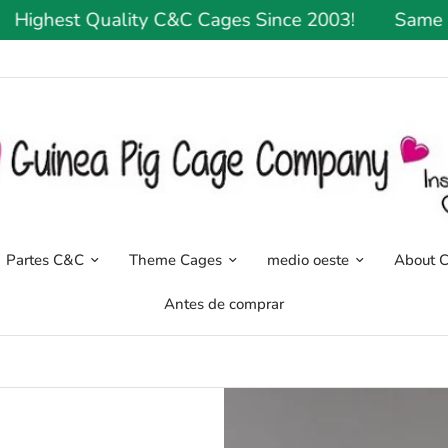
hest Quality C&C Cages Since 2003!
Same Or Ne
Partes C&C
Theme Cages
medio oeste
About 
Antes de comprar