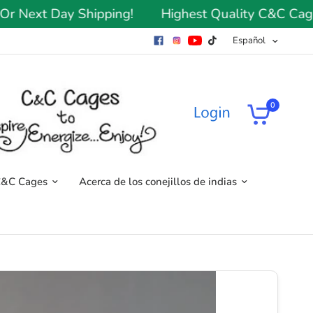
xt Day Shipping!
Highest Quality C&C Cages Si
Español
0
C&C Cages
Acerca de los conejillos de indias