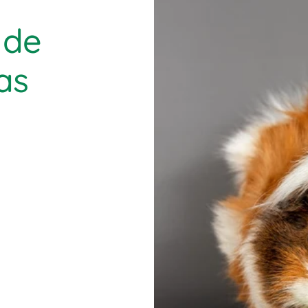
 de
as