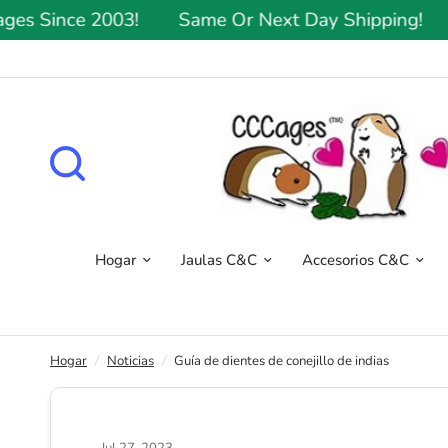
Since 2003!
Same Or Next Day Shipping!
Hig
Hogar
Jaulas C&C
Accesorios C&C
Hogar
/
Noticias
/
Guía de dientes de conejillo de indias