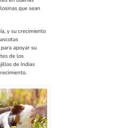
olosinas que sean
ía, y su crecimiento
mascotas
s para apoyar su
tes de los
llos de Indias
crecimiento.